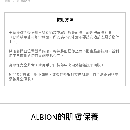
19ml × 28 sheets
使用方法
平衡滲透乳後使用。從鋁箔袋中取出折疊面膜，輕輕把面膜打開。
（此時精華液可能會掉落，所以請小心注意不要讓它沾於衣服等物件
上。）
將眼部開口位置對準眼睛，輕輕將面膜從上而下貼合臉部輪廓，並利
用下巴兩側的切口來調整貼合度。
為確保完全貼合，請用手掌由臉部中央向外輕輕撫平面膜。
5至10分鐘後可取下面膜，然後輕輕拍打按摩肌膚，直至剩餘的精華
液被完全吸收。
ALBION的肌膚保養