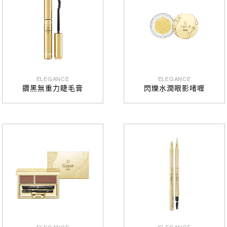
ELEGANCE
ELEGANCE
鑽黑無重力睫毛膏
閃爍水潤眼影啫喱