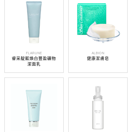
FLARUNE
ALBION
睿采靛藍煥白豐盈礦物
健康潔膚皂
潔面乳