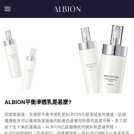
ALBION平衡滲透乳是甚麼?
卸妝潔臉後，先使用平衡滲透乳是ALBION久經測試後的建議。這個
護膚程序可以確保為潔面後的肌膚迅速補充所需的滋潤平衡。為了成
就十全十美的護膚品，ALBION已超越傳統的規則和思維界限。
ALBION首創的「乳液先行」的護膚程序，從ALBION創立以來未曾改