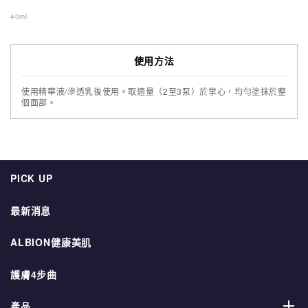
40ml
使用方法
使用精華液/滲透乳後使用。取適量（2至3泵）於掌心，均勻塗抹於整
個面部。
PICK UP
最新消息
ALBION健康美肌
護膚4步曲
產品