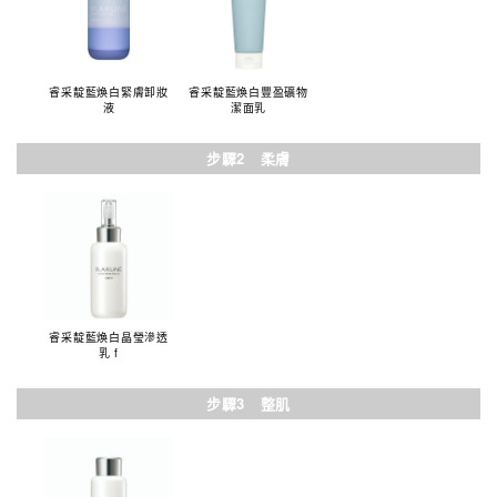
睿采靛藍煥白緊膚卸妝
睿采靛藍煥白豐盈礦物
液
潔面乳
步驟2 柔膚
睿采靛藍煥白晶瑩滲透
乳 f
步驟3 整肌