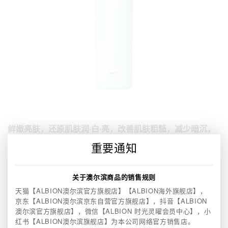
鲜嫩亮肤，还原肌肤润·白·亮，改善肌肤粗糙，减少暗沉，
改善松弛
从表层分解，拦截路径，源头干预，3大链路“直击黑色素，
重要通知
有效美白亮肤
清爽乳白色质地，轻盈不粘腻，上脸易吸收
关于澳尔滨商品的销售规则
天猫【ALBION澳尔滨官方旗舰店】【ALBION海外旗舰店】，
200ml RMB540
京东【ALBION澳尔滨京东自营官方旗舰店】，
抖音【ALBION
澳尔滨官方旗舰店】，微信【ALBION 时光灵曜会员中心】，
小
红书【ALBION澳尔滨旗舰店】为本公司网络官方销售店。
使用方法