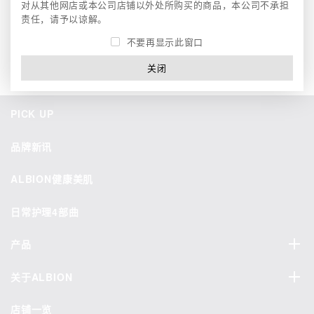
对从其他网店或本公司店铺以外处所购买的商品，本公司不承担
责任，请予以谅解。
渗透乳之后，取适量（约1茶匙的量）于化妆棉，轻轻拍打涂抹于整
个脸部直至吸收。
不要再显示此窗口
关闭
PICK UP
品牌新讯
ALBION健康美肌
日常护理4部曲
产品
关于ALBION
店铺一览